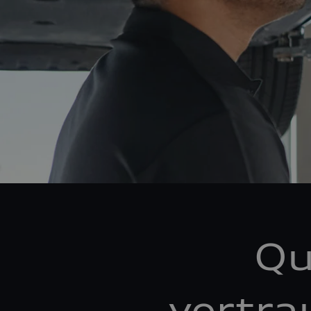
Qu
vertra