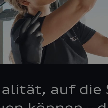
alität, auf die 
uen können - d